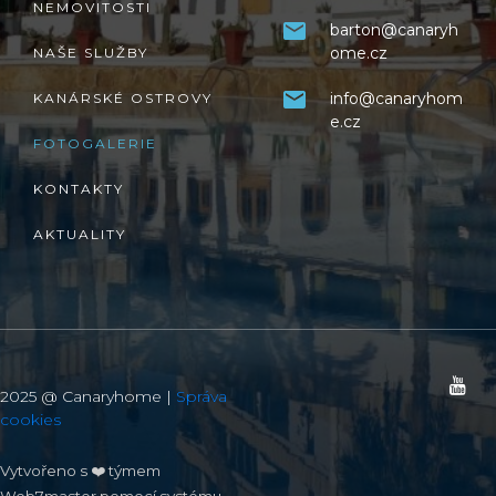
NEMOVITOSTI
barton@canaryh
ome.cz
NAŠE SLUŽBY
info@canaryhom
KANÁRSKÉ OSTROVY
e.cz
FOTOGALERIE
KONTAKTY
AKTUALITY
2025 @ Canaryhome |
Správa
cookies
Vytvořeno s ❤️ týmem