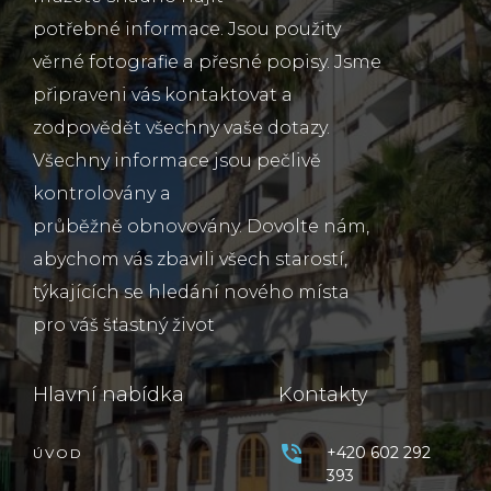
potřebné informace. Jsou použity
věrné fotografie a přesné popisy. Jsme
připraveni vás kontaktovat a
zodpovědět všechny vaše dotazy.
Všechny informace jsou pečlivě
kontrolovány a
průběžně obnovovány. Dovolte nám,
abychom vás zbavili všech starostí,
týkajících se hledání nového místa
pro váš šťastný život
Hlavní nabídka
Kontakty
+420 602 292
ÚVOD
393