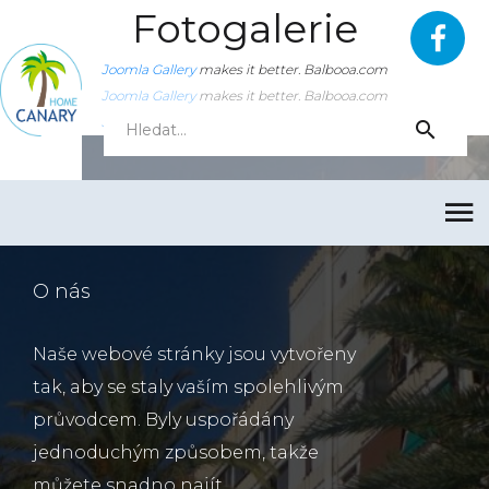
Fotogalerie
Joomla Gallery
makes it better. Balbooa.com
Joomla Gallery
makes it better. Balbooa.com
Joomla Gallery
makes it better. Balbooa.com
O nás
Naše webové stránky jsou vytvořeny
tak, aby se staly vaším spolehlivým
průvodcem. Byly uspořádány
jednoduchým způsobem, takže
můžete snadno najít