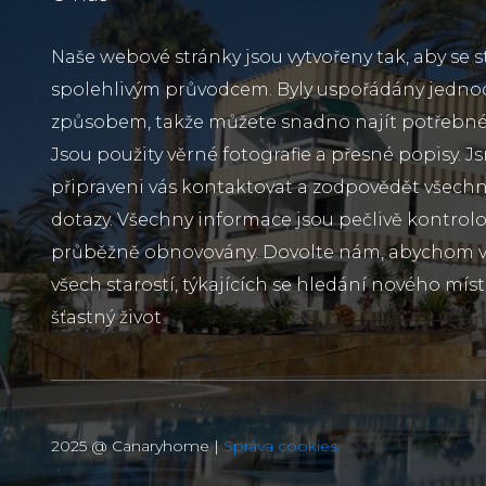
Naše webové stránky jsou vytvořeny tak, aby se s
spolehlivým průvodcem. Byly uspořádány jedn
způsobem, takže můžete snadno najít potřebné
Jsou použity věrné fotografie a přesné popisy. J
připraveni vás kontaktovat a zodpovědět všechn
dotazy. Všechny informace jsou pečlivě kontrol
průběžně obnovovány. Dovolte nám, abychom vá
všech starostí, týkajících se hledání nového míst
šťastný život
2025 @ Canaryhome |
Správa cookies