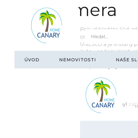
La Gomera
15 leden 2022
Aktuality
Pokud hledáte klid, zd
ostrova La Gomera bud
UNESCO a je vhodný pro
řadou endemických rost
vavřínový prales a doko
ÚVOD
NEMOVITOSTI
NAŠE SL
tzv. pískací jazyk El Sil