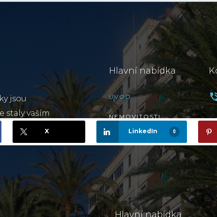
X
LinkedIn
0
Hlavní nabídka