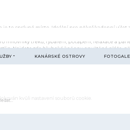
INFO@CANA
e je to správné místo. Ideální pro několikadenní výlet 
ete doslova nadšeni jeho nespoutanou krásou. Ostro
 milovníky treků, rybaření, potápění, relaxace a pan
lin. Najdete zde hluboké kaňony, opuštěné pláže, pří
nce i golfové hřiště. Jestli se dobře učíte jazyky, zde
UŽBY
KANÁRSKÉ OSTROVY
FOTOGALE
bo.