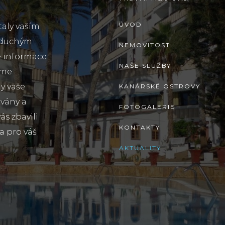
ÚVOD
taly vaším
oduchým
NEMOVITOSTI
 informace.
NAŠE SLUŽBY
sme
y vaše
KANÁRSKÉ OSTROVY
ovány a
FOTOGALERIE
s zbavili
KONTAKTY
a pro váš
AKTUALITY