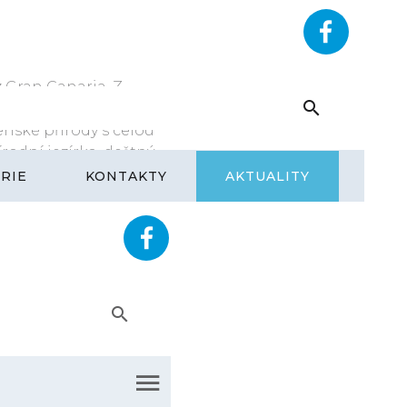
RYHOME.CZ
+420 602 292 393
z Gran Canaria. Z
v je pod ochranou
enské přírody s celou
rodní jezírka, deštný
 máte možnost vyzkoušet
RIE
KONTAKTY
AKTUALITY