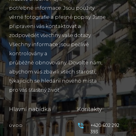
potřebné informace. Jsou použity
věrné fotografie a přesné popisy. Jsme
připraveni vás kontaktovat a
zodpovědět všechny vaše dotazy.
Všechny informace jsou pečlivě
kontrolovány a
průběžně obnovovány. Dovolte nám,
abychom vás zbavili všech starostí,
týkajících se hledání nového místa
pro váš šťastný život
Hlavní nabídka
Kontakty
+420 602 292
ÚVOD
393