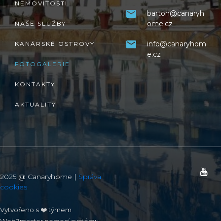
NEMOVITOSTI
barton@canaryh
ome.cz
NAŠE SLUŽBY
info@canaryhom
KANÁRSKÉ OSTROVY
e.cz
FOTOGALERIE
KONTAKTY
AKTUALITY
2025 @ Canaryhome |
Správa
cookies
Vytvořeno s ❤️ týmem