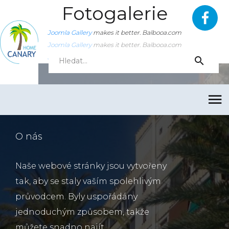
Fotogalerie
Joomla Gallery
makes it better. Balbooa.com
Joomla Gallery
makes it better. Balbooa.com
Joomla Gallery
makes it better. Balbooa.com
O nás
Naše webové stránky jsou vytvořeny
tak, aby se staly vaším spolehlivým
průvodcem. Byly uspořádány
jednoduchým způsobem, takže
můžete snadno najít