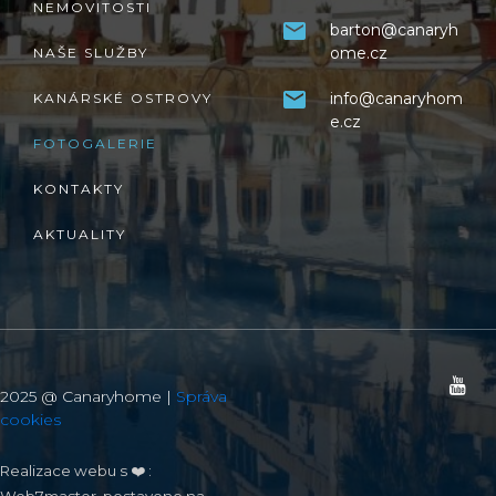
NEMOVITOSTI
barton@canaryh
ome.cz
NAŠE SLUŽBY
info@canaryhom
KANÁRSKÉ OSTROVY
e.cz
FOTOGALERIE
KONTAKTY
AKTUALITY
2025 @ Canaryhome |
Správa
cookies
Realizace webu s ❤️ :