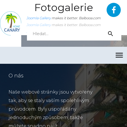
Fotogalerie
Joomla Gallery
makes it better. Balbooa.com
Joomla Gallery
makes it better. Balbooa.com
Joomla Gallery
makes it better. Balbooa.com
O nás
Naše webové stránky jsou vytvořeny
tak, aby se staly vaším spolehlivým
průvodcem. Byly uspořádány
jednoduchým způsobem, takže
můžete snadno najít