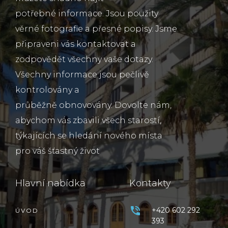
potřebné informace. Jsou použity
věrné fotografie a přesné popisy. Jsme
připraveni vás kontaktovat a
zodpovědět všechny vaše dotazy.
Všechny informace jsou pečlivě
kontrolovány a
průběžně obnovovány. Dovolte nám,
abychom vás zbavili všech starostí,
týkajících se hledání nového místa
pro váš šťastný život
Hlavní nabídka
Kontakty
+420 602 292
ÚVOD
393