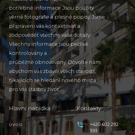
potřebné informace. Jsou použity
věrné fotografie a přesné popisy. Jsme
připraveni vás kontaktovat a
zodpovědět všechny vaše dotazy.
Všechny informace jsou pečlivě
kontrolovány a
průběžně obnovovány. Dovolte nám,
abychom vás zbavili všech starostí,
týkajících se hledání nového místa
pro váš šťastný život
Hlavní nabídka
Kontakty
+420 602 292
ÚVOD
393