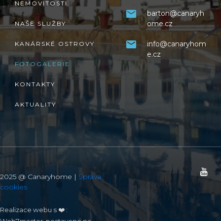
NEMOVITOSTI
barton@canaryh
ome.cz
NAŠE SLUŽBY
info@canaryhom
KANÁRSKÉ OSTROVY
e.cz
FOTOGALERIE
KONTAKTY
AKTUALITY
2025 @ Canaryhome |
Správa
cookies
Realizace webu s ❤️ :