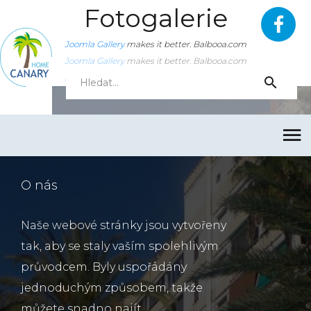
Fotogalerie
Joomla Gallery
makes it better. Balbooa.com
Joomla Gallery
makes it better. Balbooa.com
Joomla Gallery
makes it better. Balbooa.com
O nás
Naše webové stránky jsou vytvořeny
tak, aby se staly vaším spolehlivým
průvodcem. Byly uspořádány
jednoduchým způsobem, takže
můžete snadno najít