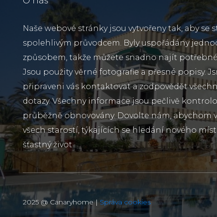
O nás
Naše webové stránky jsou vytvořeny tak, aby se s
spolehlivým průvodcem. Byly uspořádány jedn
způsobem, takže můžete snadno najít potřebné
Jsou použity věrné fotografie a přesné popisy. J
připraveni vás kontaktovat a zodpovědět všechn
dotazy. Všechny informace jsou pečlivě kontrol
průběžně obnovovány. Dovolte nám, abychom vá
všech starostí, týkajících se hledání nového míst
šťastný život
2025 @ Canaryhome |
Správa cookies