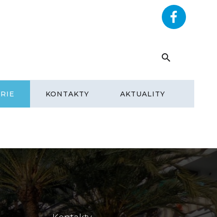
RYHOME.CZ
+420 602 292 393
RIE
KONTAKTY
AKTUALITY