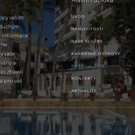
Hlavní nabídka
ÚVOD
taly vaším
oduchým
NEMOVITOSTI
 informace.
NAŠE SLUŽBY
sme
y vaše
KANÁRSKÉ OSTROVY
ovány a
FOTOGALERIE
s zbavili
KONTAKTY
a pro váš
AKTUALITY