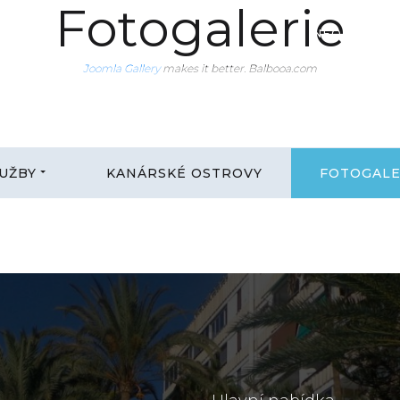
Fotogalerie
INFO@CANA
Joomla Gallery
makes it better. Balbooa.com
Joomla Gallery
makes it better. Balbooa.com
Joomla Gallery
makes it better. Balbooa.com
UŽBY
KANÁRSKÉ OSTROVY
FOTOGALE