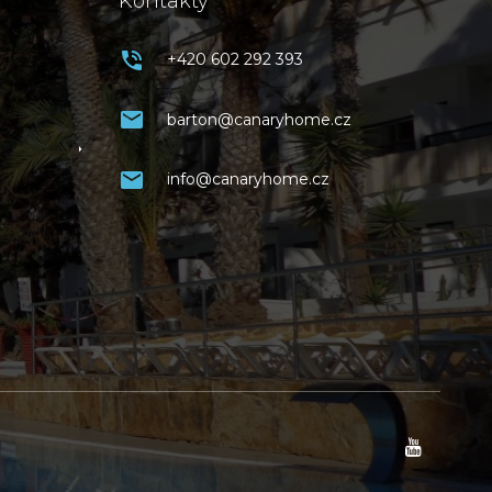
Kontakty
+420 602 292 393
barton@canaryhome.cz
info@canaryhome.cz