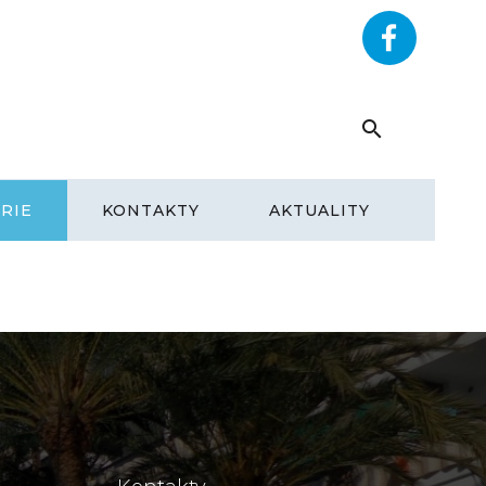
RYHOME.CZ
+420 602 292 393
RIE
KONTAKTY
AKTUALITY