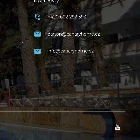
Kontakty
+420 602 292 393
barton@canaryhome.cz
info@canaryhome.cz