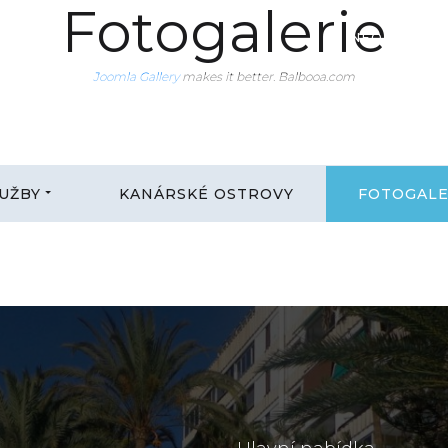
Fotogalerie
INFO@CANA
Joomla Gallery
makes it better. Balbooa.com
Joomla Gallery
makes it better. Balbooa.com
Joomla Gallery
makes it better. Balbooa.com
UŽBY
KANÁRSKÉ OSTROVY
FOTOGALE