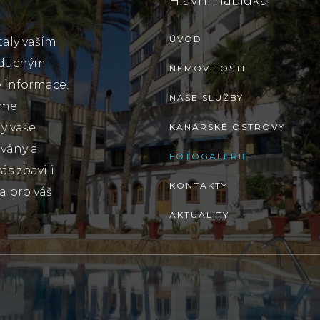
Hlavní nabídka
ÚVOD
taly vaším
oduchým
NEMOVITOSTI
 informace.
NAŠE SLUŽBY
sme
y vaše
KANÁRSKÉ OSTROVY
ovány a
FOTOGALERIE
s zbavili
KONTAKTY
a pro váš
AKTUALITY