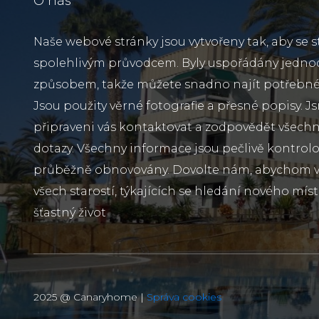
O nás
Naše webové stránky jsou vytvořeny tak, aby se s
spolehlivým průvodcem. Byly uspořádány jedn
způsobem, takže můžete snadno najít potřebné
Jsou použity věrné fotografie a přesné popisy. J
připraveni vás kontaktovat a zodpovědět všechn
dotazy. Všechny informace jsou pečlivě kontrol
průběžně obnovovány. Dovolte nám, abychom vá
všech starostí, týkajících se hledání nového míst
šťastný život
2025 @ Canaryhome |
Správa cookies