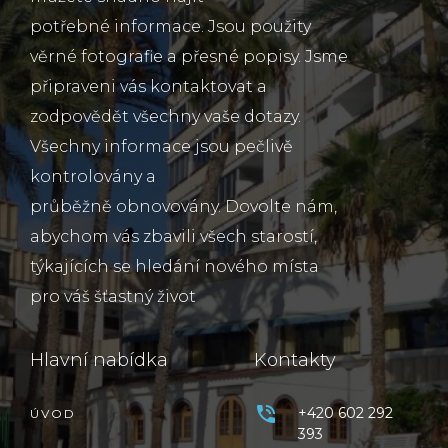
potřebné informace. Jsou použity
věrné fotografie a přesné popisy. Jsme
připraveni vás kontaktovat a
zodpovědět všechny vaše dotazy.
Všechny informace jsou pečlivě
kontrolovány a
průběžně obnovovány. Dovolte nám,
abychom vás zbavili všech starostí,
týkajících se hledání nového místa
pro váš šťastný život
Hlavní nabídka
Kontakty
+420 602 292
ÚVOD
393