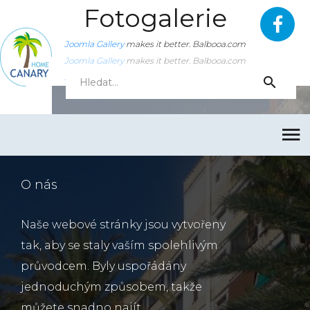
Fotogalerie
Joomla Gallery
makes it better. Balbooa.com
Joomla Gallery
makes it better. Balbooa.com
Joomla Gallery
makes it better. Balbooa.com
O nás
Naše webové stránky jsou vytvořeny
tak, aby se staly vaším spolehlivým
průvodcem. Byly uspořádány
jednoduchým způsobem, takže
můžete snadno najít