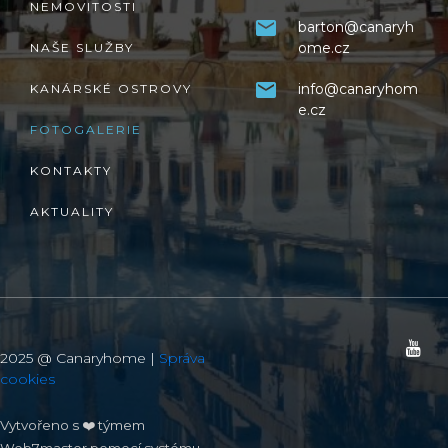
NEMOVITOSTI
barton@canaryh
ome.cz
NAŠE SLUŽBY
info@canaryhom
KANÁRSKÉ OSTROVY
e.cz
FOTOGALERIE
KONTAKTY
AKTUALITY
2025 @ Canaryhome |
Správa
cookies
Vytvořeno s ❤️ týmem