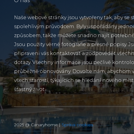
O nás
Naše webové stránky jsou vytvořeny tak, aby se s
spolehlivým průvodcem. Byly uspořádány jedn
způsobem, takže můžete snadno najít potřebné
Jsou použity věrné fotografie a přesné popisy. J
připraveni vás kontaktovat a zodpovědět všechn
dotazy. Všechny informace jsou pečlivě kontrol
průběžně obnovovány. Dovolte nám, abychom vá
všech starostí, týkajících se hledání nového míst
šťastný život
2025 @ Canaryhome |
Správa cookies