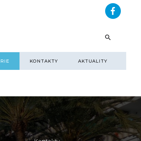
RYHOME.CZ
+420 602 292 393
RIE
KONTAKTY
AKTUALITY