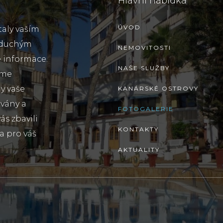
Hlavní nabídka
ÚVOD
taly vaším
oduchým
NEMOVITOSTI
 informace.
NAŠE SLUŽBY
sme
y vaše
KANÁRSKÉ OSTROVY
ovány a
FOTOGALERIE
s zbavili
KONTAKTY
a pro váš
AKTUALITY