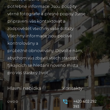
potřebné informace. Jsou použity
věrné fotografie a přesné popisy. Jsme
připraveni vás kontaktovat a
zodpovědět všechny vaše dotazy.
Všechny informace jsou pečlivě
kontrolovány a
průběžně obnovovány. Dovolte nám,
abychom vás zbavili všech starostí,
týkajících se hledání nového místa
pro váš šťastný život
Hlavní nabídka
Kontakty
+420 602 292
ÚVOD
393