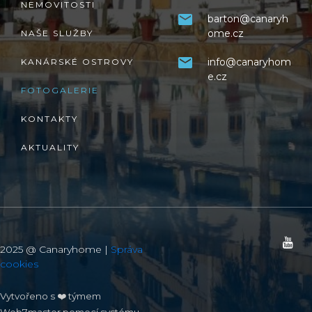
NEMOVITOSTI
barton@canaryh
ome.cz
NAŠE SLUŽBY
info@canaryhom
KANÁRSKÉ OSTROVY
e.cz
FOTOGALERIE
KONTAKTY
AKTUALITY
2025 @ Canaryhome |
Správa
cookies
Vytvořeno s ❤️ týmem