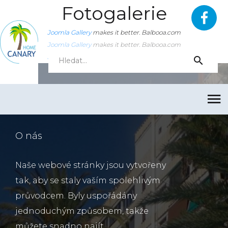
Fotogalerie
Joomla Gallery
makes it better. Balbooa.com
Joomla Gallery
makes it better. Balbooa.com
Joomla Gallery
makes it better. Balbooa.com
O nás
Naše webové stránky jsou vytvořeny
tak, aby se staly vaším spolehlivým
průvodcem. Byly uspořádány
jednoduchým způsobem, takže
můžete snadno najít