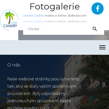
Fotogalerie
Joomla Gallery
makes it better. Balbooa.com
Joomla Gallery
makes it better. Balbooa.com
Joomla Gallery
makes it better. Balbooa.com
O nás
Naše webové stránky jsou vytvořeny
tak, aby se staly vaším spolehlivým
průvodcem. Byly uspořádány
jednoduchým způsobem, takže
můžete snadno najít