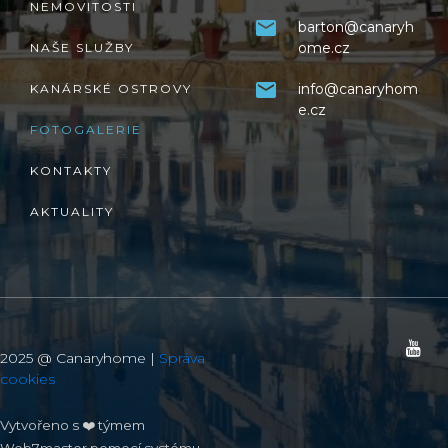
NEMOVITOSTI
barton@canaryh
ome.cz
NAŠE SLUŽBY
info@canaryhom
KANÁRSKÉ OSTROVY
e.cz
FOTOGALERIE
KONTAKTY
AKTUALITY
2025 @ Canaryhome |
Správa
cookies
Vytvořeno s ❤️ týmem