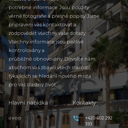
potřebné informace. Jsou použity
věrné fotografie a přesné popisy. Jsme
připraveni vás kontaktovat a
zodpovědět všechny vaše dotazy.
Všechny informace jsou pečlivě
kontrolovány a
průběžně obnovovány. Dovolte nám,
abychom vás zbavili všech starostí,
týkajících se hledání nového místa
pro váš šťastný život
Hlavní nabídka
Kontakty
+420 602 292
ÚVOD
393