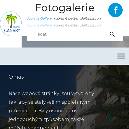
Fotogalerie
Joomla Gallery
makes it better. Balbooa.com
Joomla Gallery
makes it better. Balbooa.com
Joomla Gallery
makes it better. Balbooa.com
O nás
Naše webové stránky jsou vytvořeny
tak, aby se staly vaším spolehlivým
průvodcem. Byly uspořádány
jednoduchým způsobem, takže
můžete snadno najít