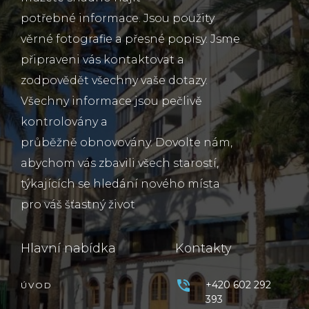
potřebné informace. Jsou použity
věrné fotografie a přesné popisy. Jsme
připraveni vás kontaktovat a
zodpovědět všechny vaše dotazy.
Všechny informace jsou pečlivě
kontrolovány a
průběžně obnovovány. Dovolte nám,
abychom vás zbavili všech starostí,
týkajících se hledání nového místa
pro váš šťastný život
Hlavní nabídka
Kontakty
+420 602 292
ÚVOD
393