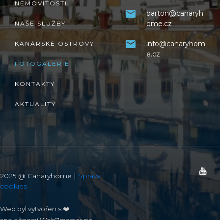
NEMOVITOSTI
barton@canaryh
ome.cz
NAŠE SLUŽBY
info@canaryhom
KANÁRSKÉ OSTROVY
e.cz
FOTOGALERIE
KONTAKTY
AKTUALITY
2025 @ Canaryhome |
Správa
cookies
Web byl vytvořen s ❤️