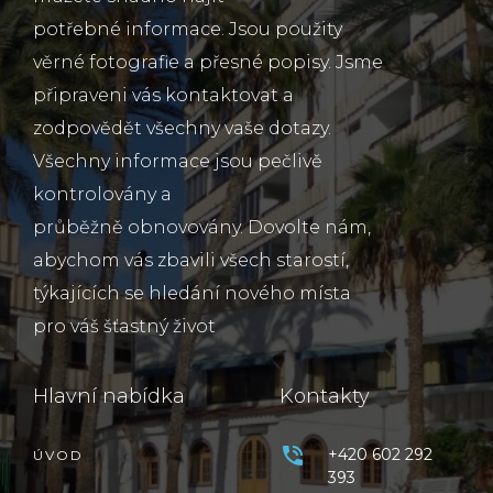
potřebné informace. Jsou použity
věrné fotografie a přesné popisy. Jsme
připraveni vás kontaktovat a
zodpovědět všechny vaše dotazy.
Všechny informace jsou pečlivě
kontrolovány a
průběžně obnovovány. Dovolte nám,
abychom vás zbavili všech starostí,
týkajících se hledání nového místa
pro váš šťastný život
Hlavní nabídka
Kontakty
+420 602 292
ÚVOD
393