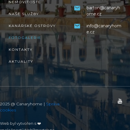
NEMOVITOSTI
barton@canaryh
ome.cz
NAŠE SLUŽBY
info@canaryhom
KANÁRSKÉ OSTROVY
e.cz
FOTOGALERIE
KONTAKTY
AKTUALITY
2025 @ Canaryhome |
Správa
cookies
Web byl vytvořen s ❤️