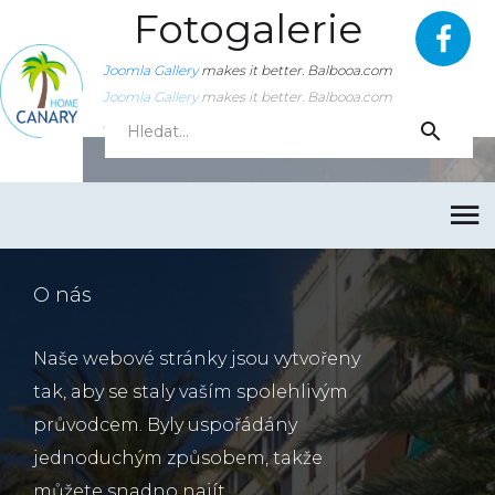
Fotogalerie
Joomla Gallery
makes it better. Balbooa.com
Joomla Gallery
makes it better. Balbooa.com
Joomla Gallery
makes it better. Balbooa.com
O nás
Naše webové stránky jsou vytvořeny
tak, aby se staly vaším spolehlivým
průvodcem. Byly uspořádány
jednoduchým způsobem, takže
můžete snadno najít