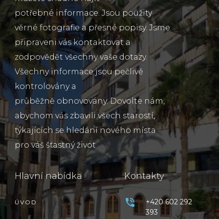
potřebné informace. Jsou použity
věrné fotografie a přesné popisy. Jsme
připraveni vás kontaktovat a
zodpovědět všechny vaše dotazy.
Všechny informace jsou pečlivě
kontrolovány a
průběžně obnovovány. Dovolte nám,
abychom vás zbavili všech starostí,
týkajících se hledání nového místa
pro váš šťastný život
Hlavní nabídka
Kontakty
+420 602 292
ÚVOD
393