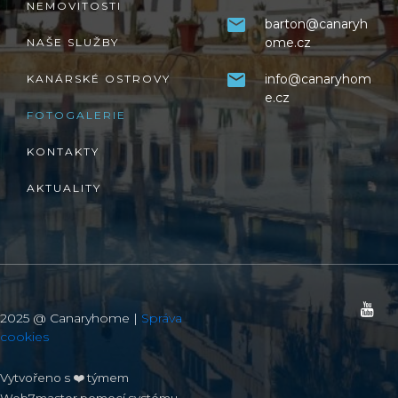
NEMOVITOSTI
barton@canaryh
ome.cz
NAŠE SLUŽBY
info@canaryhom
KANÁRSKÉ OSTROVY
e.cz
FOTOGALERIE
KONTAKTY
AKTUALITY
2025 @ Canaryhome |
Správa
cookies
Vytvořeno s ❤️ týmem