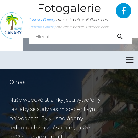
Fotogalerie
Joomla Gallery
makes it better. Balbooa.com
Joomla Gallery
makes it better. Balbooa.com
Joomla Gallery
makes it better. Balbooa.com
O nás
Naše webové stránky jsou vytvořeny
tak, aby se staly vaším spolehlivým
průvodcem. Byly uspořádány
jednoduchým způsobem, takže
můžete snadno najít