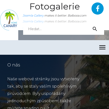
Fotogalerie
Joomla Gallery
makes it better. Balbooa.com
Joomla Gallery
makes it better. Balbooa.com
Joomla Gallery
makes it better. Balbooa.com
O nás
Naše webové stránky jsou vytvořeny
tak, aby se staly vaším spolehlivým
průvodcem. Byly uspořádány
jednoduchým způsobem, takže
můžete snadno najít