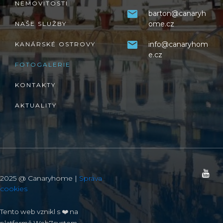
NEMOVITOSTI
barton@canaryh
ome.cz
NAŠE SLUŽBY
info@canaryhom
KANÁRSKÉ OSTROVY
e.cz
FOTOGALERIE
KONTAKTY
AKTUALITY
2025 @ Canaryhome |
Správa
cookies
Tento web vznikl s ❤️ na