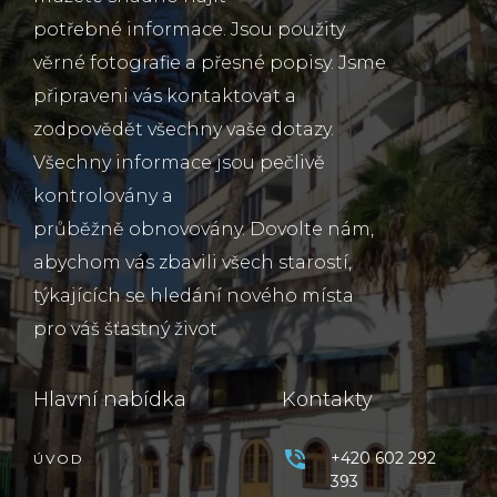
potřebné informace. Jsou použity
věrné fotografie a přesné popisy. Jsme
připraveni vás kontaktovat a
zodpovědět všechny vaše dotazy.
Všechny informace jsou pečlivě
kontrolovány a
průběžně obnovovány. Dovolte nám,
abychom vás zbavili všech starostí,
týkajících se hledání nového místa
pro váš šťastný život
Hlavní nabídka
Kontakty
+420 602 292
ÚVOD
393