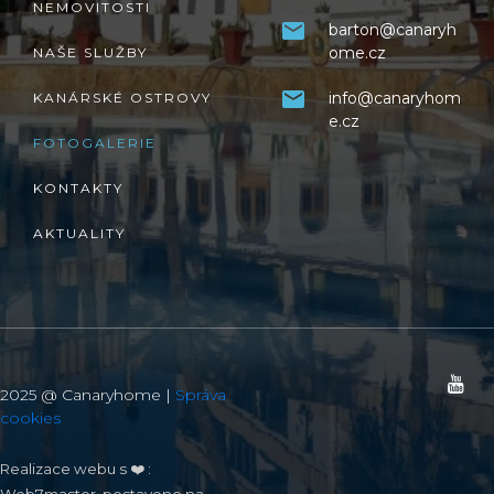
NEMOVITOSTI
barton@canaryh
ome.cz
NAŠE SLUŽBY
info@canaryhom
KANÁRSKÉ OSTROVY
e.cz
FOTOGALERIE
KONTAKTY
AKTUALITY
2025 @ Canaryhome |
Správa
cookies
Realizace webu s ❤️ :