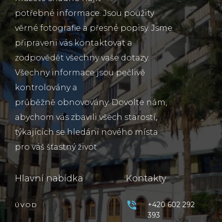
potřebné informace. Jsou použity
věrné fotografie a přesné popisy. Jsme
připraveni vás kontaktovat a
zodpovědět všechny vaše dotazy.
Všechny informace jsou pečlivě
kontrolovány a
průběžně obnovovány. Dovolte nám,
abychom vás zbavili všech starostí,
týkajících se hledání nového místa
pro váš šťastný život
Hlavní nabídka
Kontakty
+420 602 292
ÚVOD
393