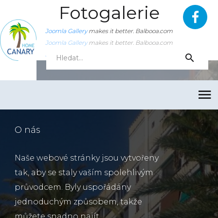
Fotogalerie
Joomla Gallery
makes it better. Balbooa.com
Joomla Gallery
makes it better. Balbooa.com
Joomla Gallery
makes it better. Balbooa.com
O nás
Naše webové stránky jsou vytvořeny
tak, aby se staly vaším spolehlivým
průvodcem. Byly uspořádány
jednoduchým způsobem, takže
můžete snadno najít