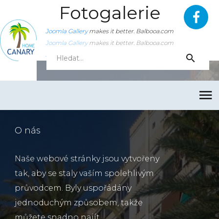
Fotogalerie
Joomla Gallery
makes it better. Balbooa.com
Joomla Gallery
makes it better. Balbooa.com
Joomla Gallery
makes it better. Balbooa.com
O nás
Naše webové stránky jsou vytvořeny
tak, aby se staly vaším spolehlivým
průvodcem. Byly uspořádány
jednoduchým způsobem, takže
můžete snadno najít