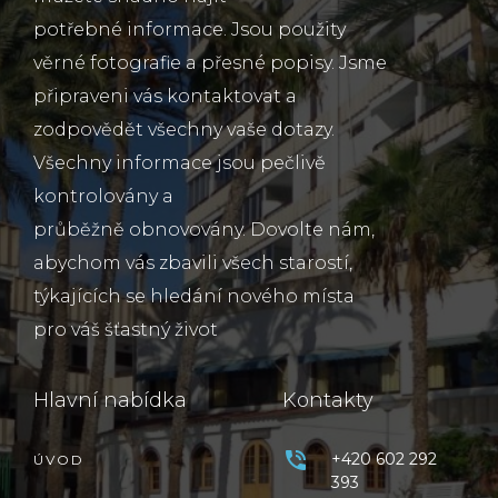
potřebné informace. Jsou použity
věrné fotografie a přesné popisy. Jsme
připraveni vás kontaktovat a
zodpovědět všechny vaše dotazy.
Všechny informace jsou pečlivě
kontrolovány a
průběžně obnovovány. Dovolte nám,
abychom vás zbavili všech starostí,
týkajících se hledání nového místa
pro váš šťastný život
Hlavní nabídka
Kontakty
+420 602 292
ÚVOD
393