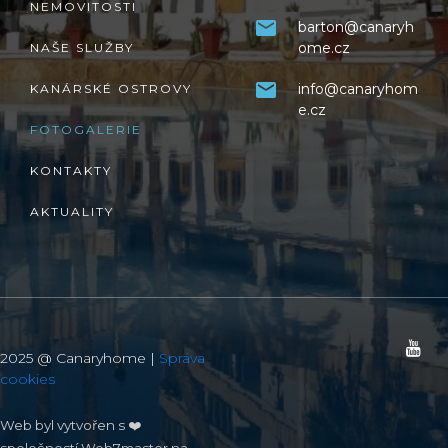
NEMOVITOSTI
barton@canaryh
ome.cz
NAŠE SLUŽBY
info@canaryhom
KANÁRSKÉ OSTROVY
e.cz
FOTOGALERIE
KONTAKTY
AKTUALITY
2025 @ Canaryhome |
Správa
cookies
Web byl vytvořen s ❤️