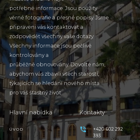
potřebné informace. Jsou použity
věrné fotografie a přesné popisy. Jsme
připraveni vás kontaktovat a
zodpovědět všechny vaše dotazy.
Všechny informace jsou pečlivě
kontrolovány a
průběžně obnovovány. Dovolte nám,
abychom vás zbavili všech starostí,
týkajících se hledání nového místa
pro váš šťastný život
Hlavní nabídka
Kontakty
+420 602 292
ÚVOD
393