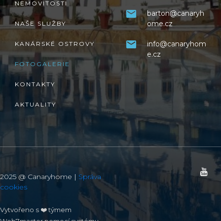
NEMOVITOSTI
barton@canaryh
ome.cz
NAŠE SLUŽBY
info@canaryhom
KANÁRSKÉ OSTROVY
e.cz
FOTOGALERIE
KONTAKTY
AKTUALITY
2025 @ Canaryhome |
Správa
cookies
Vytvořeno s ❤️ týmem