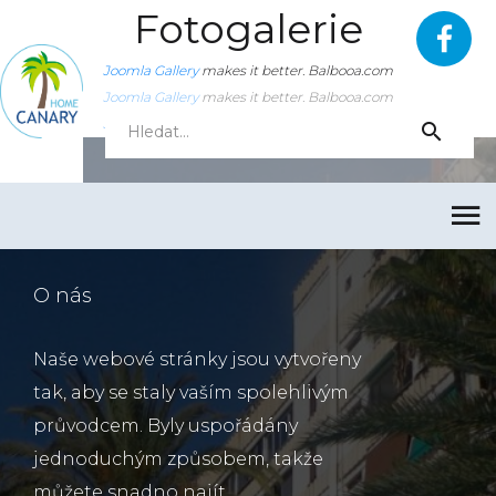
Fotogalerie
Joomla Gallery
makes it better. Balbooa.com
Joomla Gallery
makes it better. Balbooa.com
Joomla Gallery
makes it better. Balbooa.com
O nás
Naše webové stránky jsou vytvořeny
tak, aby se staly vaším spolehlivým
průvodcem. Byly uspořádány
jednoduchým způsobem, takže
můžete snadno najít