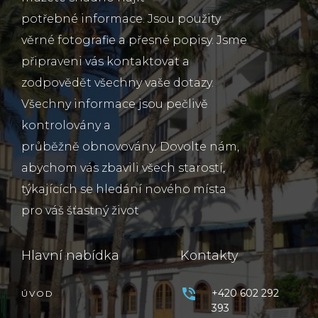
potřebné informace. Jsou použity
věrné fotografie a přesné popisy. Jsme
připraveni vás kontaktovat a
zodpovědět všechny vaše dotazy.
Všechny informace jsou pečlivě
kontrolovány a
průběžně obnovovány. Dovolte nám,
abychom vás zbavili všech starostí,
týkajících se hledání nového místa
pro váš šťastný život
Hlavní nabídka
Kontakty
+420 602 292
ÚVOD
393