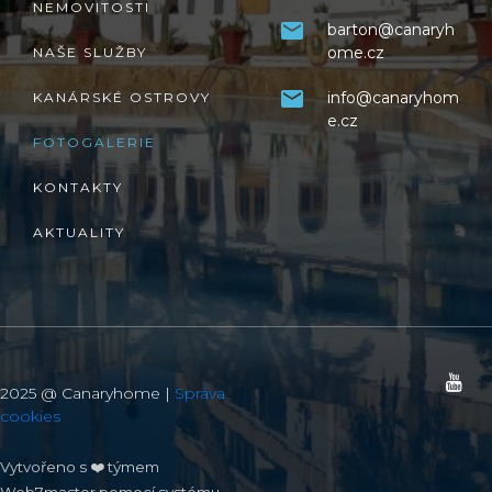
NEMOVITOSTI
barton@canaryh
ome.cz
NAŠE SLUŽBY
info@canaryhom
KANÁRSKÉ OSTROVY
e.cz
FOTOGALERIE
KONTAKTY
AKTUALITY
2025 @ Canaryhome |
Správa
cookies
Vytvořeno s ❤️ týmem