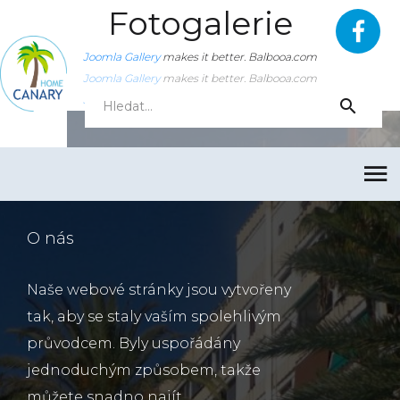
Fotogalerie
Joomla Gallery
makes it better. Balbooa.com
Joomla Gallery
makes it better. Balbooa.com
Joomla Gallery
makes it better. Balbooa.com
O nás
Naše webové stránky jsou vytvořeny
tak, aby se staly vaším spolehlivým
průvodcem. Byly uspořádány
jednoduchým způsobem, takže
můžete snadno najít