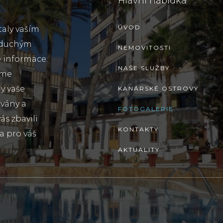
Hlavní nabídka
ÚVOD
taly vaším
oduchým
NEMOVITOSTI
 informace.
NAŠE SLUŽBY
sme
y vaše
KANÁRSKÉ OSTROVY
ovány a
FOTOGALERIE
s zbavili
KONTAKTY
a pro váš
AKTUALITY