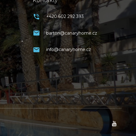
Kontakty
+420 602 292 393
barton@canaryhome.cz
info@canaryhome.cz