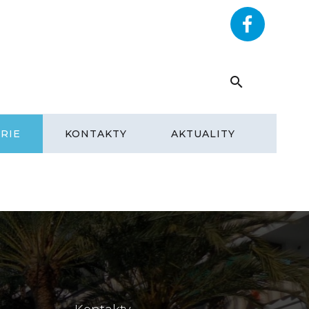
RYHOME.CZ
+420 602 292 393
RIE
KONTAKTY
AKTUALITY