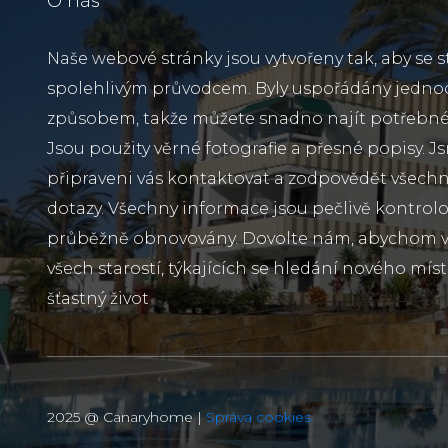
O nás
Naše webové stránky jsou vytvořeny tak, aby se s
spolehlivým průvodcem. Byly uspořádány jedn
způsobem, takže můžete snadno najít potřebné
Jsou použity věrné fotografie a přesné popisy. J
připraveni vás kontaktovat a zodpovědět všechn
dotazy. Všechny informace jsou pečlivě kontrol
průběžně obnovovány. Dovolte nám, abychom vá
všech starostí, týkajících se hledání nového míst
šťastný život
2025 @ Canaryhome |
Správa cookies