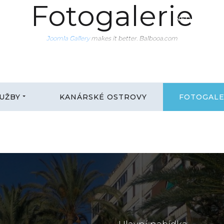
Fotogalerie
INFO@CANA
Joomla Gallery
makes it better. Balbooa.com
Joomla Gallery
makes it better. Balbooa.com
Joomla Gallery
makes it better. Balbooa.com
UŽBY
KANÁRSKÉ OSTROVY
FOTOGALE